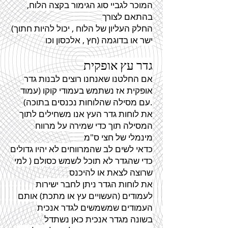
המוכר לגביי סוג הגימור בקצה
הלוח,
בהתאם לצורך
(החלק העליון של הלוח , יכול להיות חתוך
ישר או בדוגמה (חץ , אלכסון וכו
גדר
עץ אופקית
אם החלטנו שאנחנו רוצים לבנות גדר
אופקית אז נשתמש בעמודי קוקו (עמוד
עם מסילה שהלוחות נכנסים בתוכה).
את לוחות
גדר
העץ אנו משחילים לתוך
המסילה תוך כדי שמירה על מרווח
מינמלי של חצי ס"מ
כדאי לשים לב שהמרווחים לא יהיו גדולים
כדי
שהגדר
לא תוכל לשמש כסולם ( למי
שרוצה לצאת או להיכנס
את לוחות
הגדר
ניתן לחבר ישירות
לעמודים (העשויים עץ או מתכת) אותם
העמודים שמשמשים
לגדר
אנכית
בשונה
מגדר
אנכית כאן נשתדל