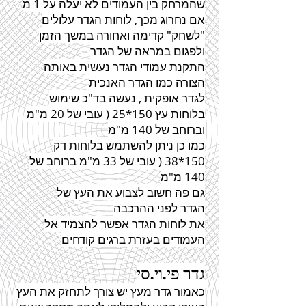
שהמרחק בין העמודים לא יעלה על 1 מ
אם נחרוג מכך, לוחות
הגדר
עלולים
"לשחק" קדימה ואחורה במשך הזמן
ולפגום במראה של
הגדר
התקנת עמודי
הגדר
נעשית באותה
הצורה כמו
הגדר
האנכית
לגדר
אופקית , נעשה בד"כ שימוש
בלוחות עץ 150*25 ( עובי של 20 מ"מ
וברוחב של 140 מ"מ
כמו כן ניתן להשתמש בלוחות דק
150*38 ( עובי של 33 מ"מ ברוחב של
140 מ"מ
גם פה חשוב לצבוע את העץ של
הגדר
לפני ההרכבה
את לוחות
הגדר
אפשר להצמיד אל
העמודים בעזרת ברגים קודחים
גדר
פי.וי.סי
כאמור גדר מעץ יש צורך לתחזק את העץ