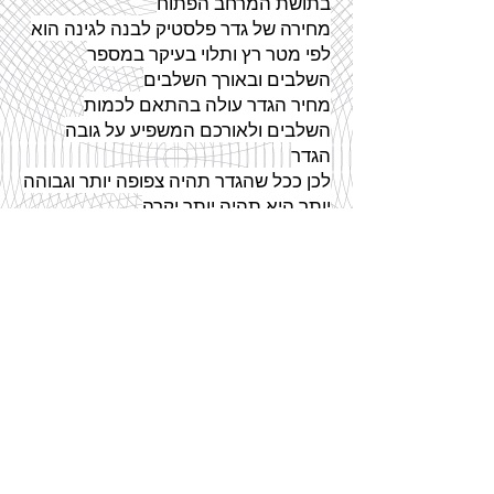
בתושת המרחב הפתוח
מחירה של
גדר
פלסטיק לבנה לגינה הוא
לפי מטר רץ ותלוי בעיקר במספר
השלבים ובאורך השלבים
מחיר
הגדר
עולה בהתאם לכמות
השלבים ולאורכם המשפיע על גובה
הגדר
לכן ככל
שהגדר
תהיה צפופה יותר וגבוהה
יותר היא תהיה יותר יקרה
גדר
פי.וי.סי יקרה יותר
מגדר
עץ אך
כאמור אינה מצריכה תחזוקה
מעקות
מעקות עץ מייצרים אווירה חמימה
וביתית , משלימים את מדרגות העץ
הקלאסיות ומספקים מגע עיצובי מרשים
בין אם מדובר על מעקות אשר נמצאים
מחוץ לחללים - (כמו למשל במרפסות,