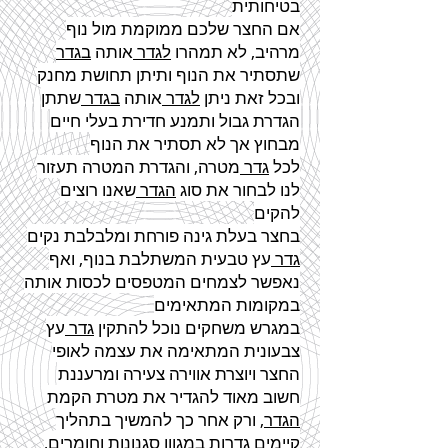
בטיחותית
אם החצר שלכם ממוקמת מול נוף
מרהיב, לא תמהרו
לגדר
אותה
בגדר
שתסתיר את הנוף ותיתן תחושת מחנק
ובכל זאת ניתן
לגדר
אותה
בגדר
שתתן
הגדרת גבול ותמנע חדירת בעלי חיים
מבחוץ אך לא תסתיר את הנוף
לכל
גדר
מטרה, והגדרת המטרה תעזור
לנו לבחור את סוג
הגדר
שאנו רוצים
להקים
בחצר בעלת גינה פורחת ומלבלבת נקים
גדר
עץ טבעית המשתלבת בנוף, ואף
נאפשר לצמחים המטפסים לכסות אותה
במקומות המתאימים
במגרש משחקים נוכל להתקין
גדר
עץ
צבעונית המתאימה את עצמה לאופי
החצר ויוצרת אווירה צעירה ומרעננת
חשוב מאוד להגדיר את מטרת הקמת
הגדר
, ורק אחר כך להמשיך בתהליך
קיימים
גדרות
במגוון סגנונות וחומרים,