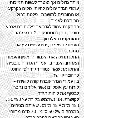
יותר גדולים אך נצטרך לעשות תמיכות)
עמודי
הגדר
יכולים להיות יצוקים בקרקע
או מחוברים לתושבת - פלטת ברזל
מרותכת לעמוד
בהתקנת עמוד
לגדר
עם פלטה בה ארבע
חורים, ניתן להסתפק ב-2 ברגי ג'מבו
המותקנים באלכסון
העמודים עצמם , יהיו עשויים עץ או
מתכת
התקן תחילה את העמוד הראשון והעמוד
האחרון, העבר בין עמודי
הגדר
חוט בנייה
והתקן את שאר עמודי
הגדר
לפי החוט,
כך יווצר קו ישר
בין עמודי
הגדר
עוברת קורה קושרת –
קורות עץ אופקיים אשר אליהם נחבר
לבסוף את לוחות
הגדר
לקושרת. אנו נשתמש בקורת עץ 50*50 ,
( 45 מ"מ * 45 מ"מ) , שאותם מניחים
במרחקים של 50 ס"מ - 70 ס"מ מרווחי
העץ יהיו בהתאם לגובה
הגדר