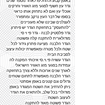
באופן קבוע ולהחליפו לאחר מספר שנים
גדר
עץ חשוף לפגעי מזג האוויר וחרקים
אוכלי עץ ואם לא נתחזק אותו כראוי
בסופו של דבר העץ נרקב ומתפורר
לעצלנים שביננו שלא מעוניינים
"להתעסק" בתחזוקת
הגדר
יש פיתרון
גדר
פלסטיק לבנה -
גדר
פי וי סי
מודולארית להתקנה קלה ופשוטה
הגדר
הלבנה מציעה פתרון
גידור
לכל
שטח ולכל מטרה ומאפשרת יכולות עיצוב
לסביבת הבית
הגדר
עשויה פי.וי.סי איכותי המקנה לה
עמידות בפגעי מזג האוויר הישראלי
לאורך שנים ארוכות וללא צורך בתחזוקה
הגדר
הלבנה מאפשרת לתחום שטחים
גדולים וגם קטנים באופן אסתטי
ניתן להרחיב את השטח
המגודר
באופן
מודולרי בכל שלב, ולהתאים את
הגדר
לעיצוב השטח
הגדר
פשוטה מאוד להתקנה